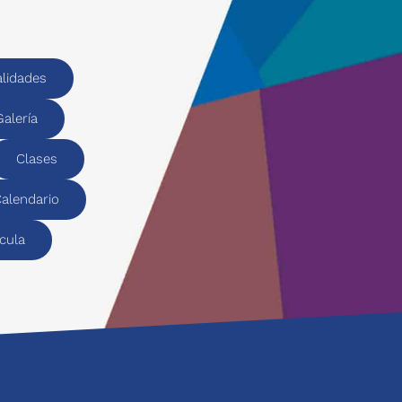
alidades
Galería
Clases
alendario
cula