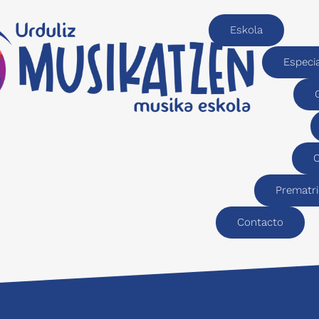
Eskola
Especi
C
Prematri
Contacto