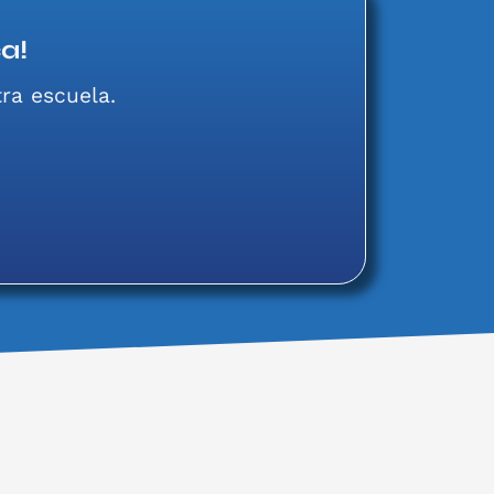
a!
ra escuela.
MATRICÚLATE!!!