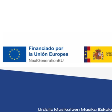
Urduliz Musikatzen Musika Eskol