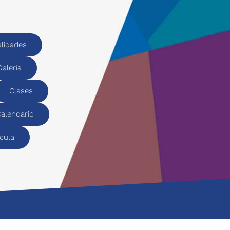
alidades
Galería
Clases
alendario
cula