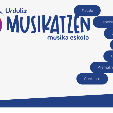
Eskola
Especi
C
Prematri
Contacto