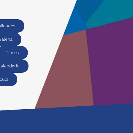
alidades
Galería
Clases
alendario
cula