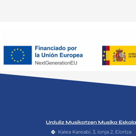
Urduliz Musikatzen Musika Eskol
Kalea Kareabi, 3, lonja 2, Elortza