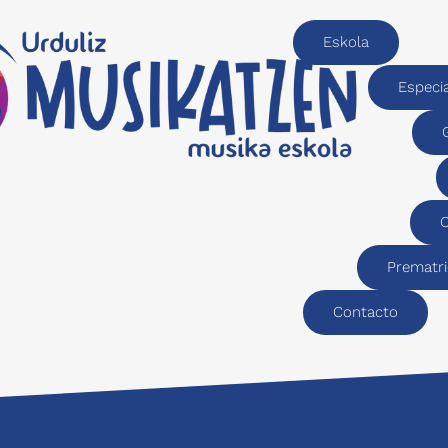
Eskola
Especi
C
Prematri
Contacto